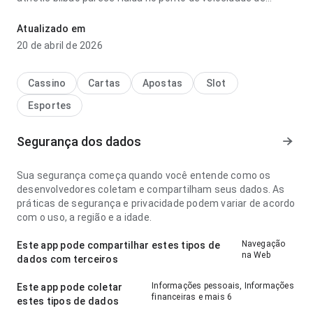
carregamento lendo descrições longas; a estrutura deixa
claro o próximo passo. Ajuda quem quer decidir rapidamente
Atualizado em
se vale instalar.
20 de abril de 2026
Cassino
Cartas
Apostas
Slot
Esportes
Segurança dos dados
Sua segurança começa quando você entende como os
desenvolvedores coletam e compartilham seus dados. As
práticas de segurança e privacidade podem variar de acordo
com o uso, a região e a idade.
Navegação
Este app pode compartilhar estes tipos de
na Web
dados com terceiros
Informações pessoais, Informações
Este app pode coletar
financeiras e mais 6
estes tipos de dados