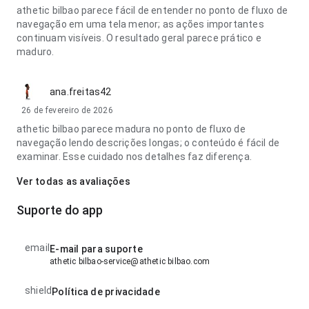
athetic bilbao parece fácil de entender no ponto de fluxo de
navegação em uma tela menor; as ações importantes
continuam visíveis. O resultado geral parece prático e
maduro.
ana.freitas42
26 de fevereiro de 2026
athetic bilbao parece madura no ponto de fluxo de
navegação lendo descrições longas; o conteúdo é fácil de
examinar. Esse cuidado nos detalhes faz diferença.
Ver todas as avaliações
Suporte do app
email
E-mail para suporte
athetic bilbao-service@athetic bilbao.com
shield
Política de privacidade