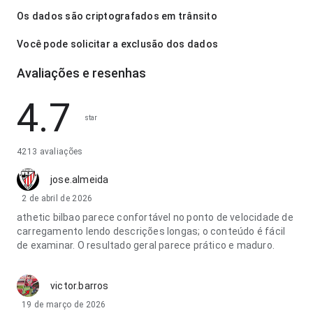
Os dados são criptografados em trânsito
Você pode solicitar a exclusão dos dados
Avaliações e resenhas
4.7
star
4213 avaliações
jose.almeida
2 de abril de 2026
athetic bilbao parece confortável no ponto de velocidade de
carregamento lendo descrições longas; o conteúdo é fácil
de examinar. O resultado geral parece prático e maduro.
victor.barros
19 de março de 2026