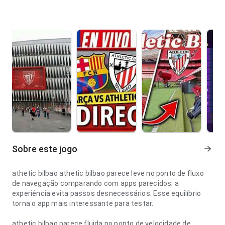
Sobre este jogo
athetic bilbao athetic bilbao parece leve no ponto de fluxo
de navegação comparando com apps parecidos; a
experiência evita passos desnecessários. Esse equilíbrio
torna o app mais interessante para testar.
athetic bilbao parece fluida no ponto de velocidade de