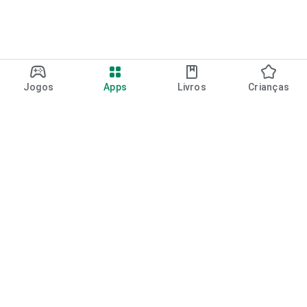
Jogos
Apps
Livros
Crianças
Google Play
Play Pass
Pontos do Play Points
Vales-presente
Resgatar
Política de reembolso