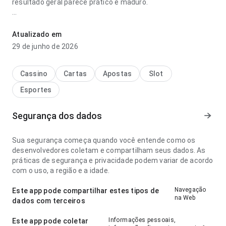
resultado geral parece prático e maduro.
assistir game of thrones online dublado odds ufc real
parece fácil de entender no ponto de velocidade de
Atualizado em
carregamento ao navegar por várias seções; a página não
29 de junho de 2026
parece carregada. Esse cuidado nos detalhes faz diferença.
Cassino
Cartas
Apostas
Slot
Esportes
Segurança dos dados
Sua segurança começa quando você entende como os
desenvolvedores coletam e compartilham seus dados. As
práticas de segurança e privacidade podem variar de acordo
com o uso, a região e a idade.
Navegação
Este app pode compartilhar estes tipos de
na Web
dados com terceiros
Informações pessoais,
Este app pode coletar