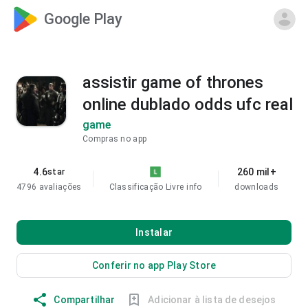
Google Play
assistir game of thrones
online dublado odds ufc real
game
Compras no app
4.6
260 mil+
star
4796 avaliações
Classificação Livre
info
downloads
Instalar
Conferir no app Play Store
Compartilhar
Adicionar à lista de desejos