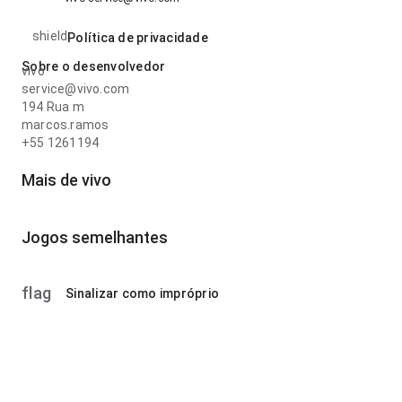
shield
Política de privacidade
Sobre o desenvolvedor
vivo
service@vivo.com
194 Rua m
marcos.ramos
+55 1261194
Mais de vivo
Jogos semelhantes
flag
Sinalizar como impróprio