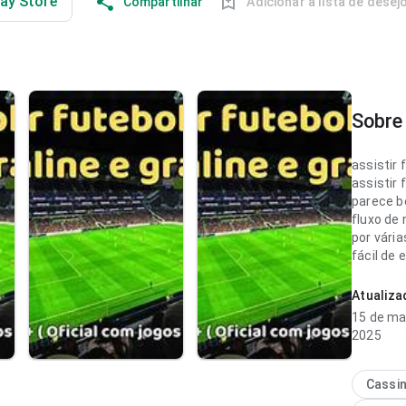
lay Store
Compartilhar
Adicionar à lista de desej
Sobre 
assistir 
assistir 
parece b
fluxo de
por vári
fácil de 
torna o 
para test
Atualiz
15 de ma
assistir 
2025
parece c
velocida
conexão 
Cassi
visual pa