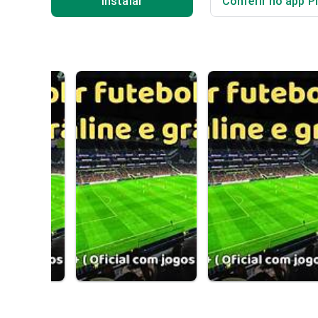
Instalar
Conferir no app P