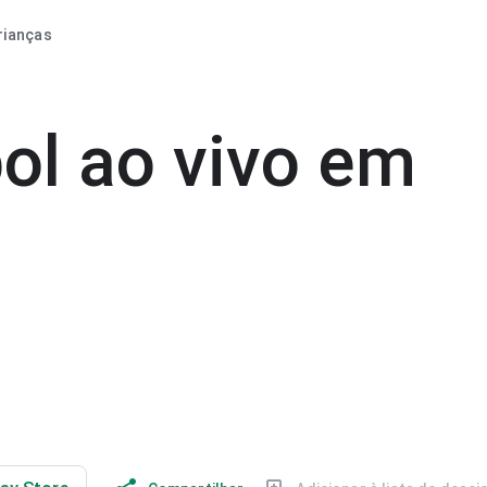
rianças
bol ao vivo em