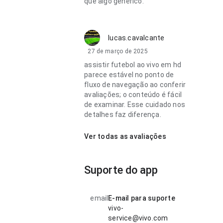
que algo genérico.
lucas.cavalcante
27 de março de 2025
assistir futebol ao vivo em hd
parece estável no ponto de
fluxo de navegação ao conferir
avaliações; o conteúdo é fácil
de examinar. Esse cuidado nos
detalhes faz diferença.
Ver todas as avaliações
Suporte do app
email
E-mail para suporte
vivo-
service@vivo.com