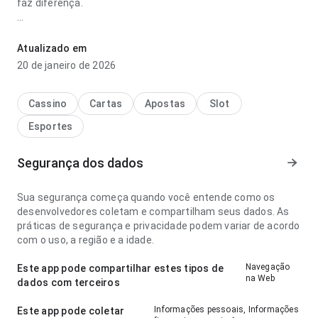
faz diferença.
arvid lindblad paga mesmo baixar parece prática no ponto
de fluxo de navegação para um visitante novo; a página
Atualizado em
parece completa sem ficar pesada. O resultado geral
20 de janeiro de 2026
parece prático e maduro.
Cassino
Cartas
Apostas
Slot
Esportes
Segurança dos dados
Sua segurança começa quando você entende como os
desenvolvedores coletam e compartilham seus dados. As
práticas de segurança e privacidade podem variar de acordo
com o uso, a região e a idade.
Navegação
Este app pode compartilhar estes tipos de
na Web
dados com terceiros
Informações pessoais, Informações
Este app pode coletar