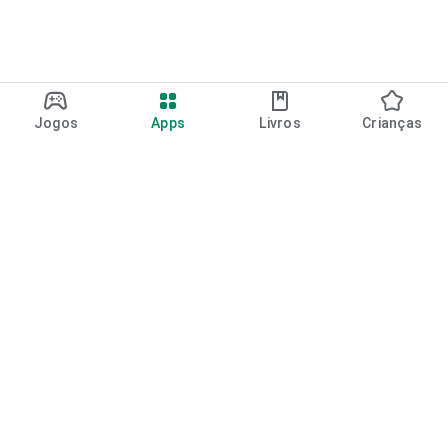
Jogos
Apps
Livros
Crianças
Google Play
Play Pass
Pontos do Play Points
Vales-presente
Resgatar
Política de reembolso