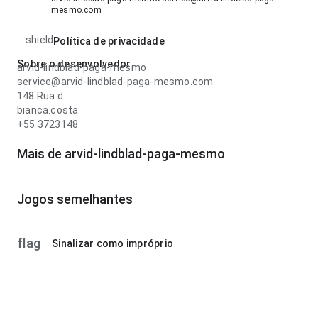
mesmo.com
shield
Política de privacidade
Sobre o desenvolvedor
arvid-lindblad-paga-mesmo
service@arvid-lindblad-paga-mesmo.com
148 Rua d
bianca.costa
+55 3723148
Mais de arvid-lindblad-paga-mesmo
Jogos semelhantes
flag
Sinalizar como impróprio