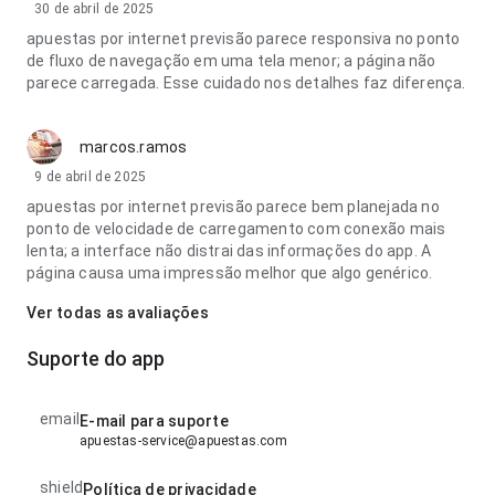
30 de abril de 2025
apuestas por internet previsão parece responsiva no ponto
de fluxo de navegação em uma tela menor; a página não
parece carregada. Esse cuidado nos detalhes faz diferença.
marcos.ramos
9 de abril de 2025
apuestas por internet previsão parece bem planejada no
ponto de velocidade de carregamento com conexão mais
lenta; a interface não distrai das informações do app. A
página causa uma impressão melhor que algo genérico.
Ver todas as avaliações
Suporte do app
email
E-mail para suporte
apuestas-service@apuestas.com
shield
Política de privacidade