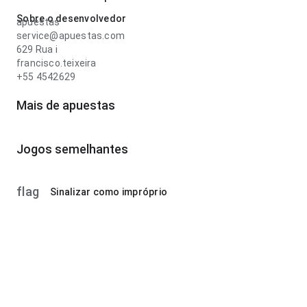
Sobre o desenvolvedor
apuestas
service@apuestas.com
629 Rua i
francisco.teixeira
+55 4542629
Mais de apuestas
Jogos semelhantes
flag
Sinalizar como impróprio