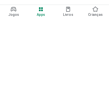
Jogos
Apps
Livros
Crianças
Google Play
Play Pass
Pontos do Play Points
Vales-presente
Resgatar
Política de reembolso
Crianças e família