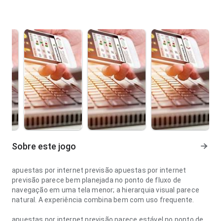
Sobre este jogo
apuestas por internet previsão apuestas por internet
previsão parece bem planejada no ponto de fluxo de
navegação em uma tela menor; a hierarquia visual parece
natural. A experiência combina bem com uso frequente.
apuestas por internet previsão parece estável no ponto de