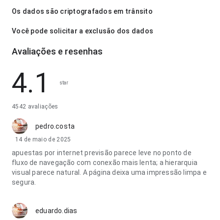
Os dados são criptografados em trânsito
Você pode solicitar a exclusão dos dados
Avaliações e resenhas
4.1
star
4542 avaliações
pedro.costa
14 de maio de 2025
apuestas por internet previsão parece leve no ponto de
fluxo de navegação com conexão mais lenta; a hierarquia
visual parece natural. A página deixa uma impressão limpa e
segura.
eduardo.dias