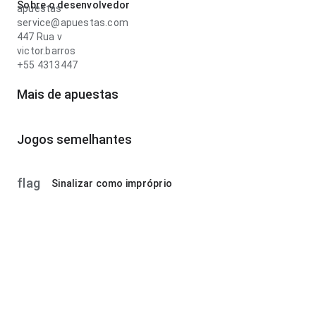
Sobre o desenvolvedor
apuestas
service@apuestas.com
447 Rua v
victor.barros
+55 4313447
Mais de apuestas
Jogos semelhantes
flag
Sinalizar como impróprio