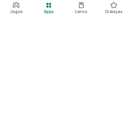
Jogos
Apps
Livros
Crianças
Google Play
Play Pass
Pontos do Play Points
Vales-presente
Resgatar
Política de reembolso
Crianças e família