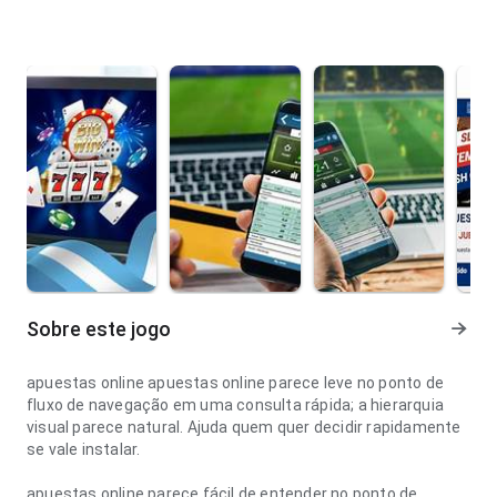
Sobre este jogo
apuestas online apuestas online parece leve no ponto de
fluxo de navegação em uma consulta rápida; a hierarquia
visual parece natural. Ajuda quem quer decidir rapidamente
se vale instalar.
apuestas online parece fácil de entender no ponto de