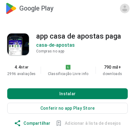
Google Play
app casa de apostas paga
casa-de-apostas
Compras no app
4.4
790 mil+
star
2996 avaliações
Classificação Livre
info
downloads
Instalar
Conferir no app Play Store
Compartilhar
Adicionar à lista de desejos