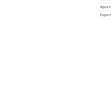
uso freq
Apost
Espor