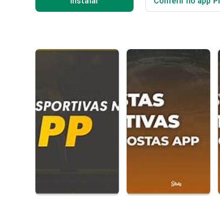
Instalar
Conferir no app P