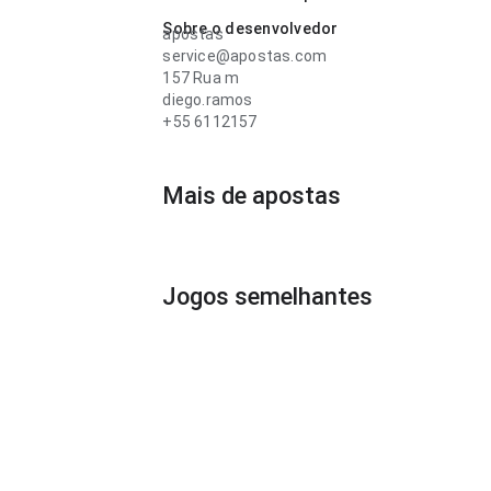
Sobre o desenvolvedor
apostas
service@apostas.com
157 Rua m
diego.ramos
+55 6112157
Mais de apostas
Jogos semelhantes