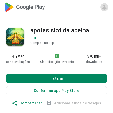
Google Play
apotas slot da abelha
slot
Compras no app
4.2
570 mil+
star
8647 avaliações
Classificação Livre
info
downloads
Instalar
Conferir no app Play Store
Compartilhar
Adicionar à lista de desejos