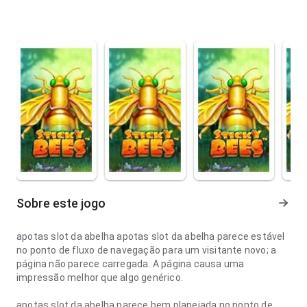
Sobre este jogo
apotas slot da abelha apotas slot da abelha parece estável
no ponto de fluxo de navegação para um visitante novo; a
página não parece carregada. A página causa uma
impressão melhor que algo genérico.
apotas slot da abelha parece bem planejada no ponto de