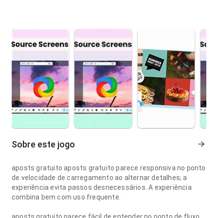
Sobre este jogo
aposts gratuito aposts gratuito parece responsiva no ponto
de velocidade de carregamento ao alternar detalhes; a
experiência evita passos desnecessários. A experiência
combina bem com uso frequente.
aposts gratuito parece fácil de entender no ponto de fluxo