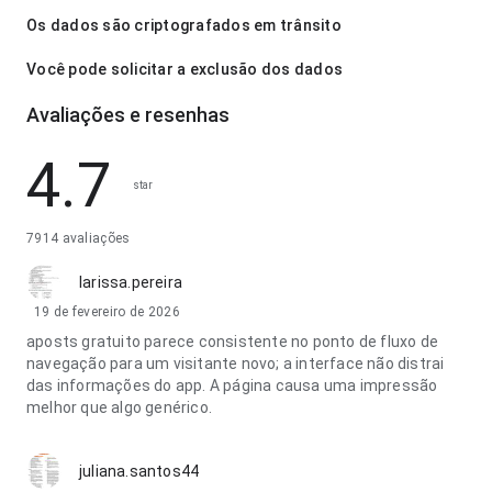
Os dados são criptografados em trânsito
Você pode solicitar a exclusão dos dados
Avaliações e resenhas
4.7
star
7914 avaliações
larissa.pereira
19 de fevereiro de 2026
aposts gratuito parece consistente no ponto de fluxo de
navegação para um visitante novo; a interface não distrai
das informações do app. A página causa uma impressão
melhor que algo genérico.
juliana.santos44