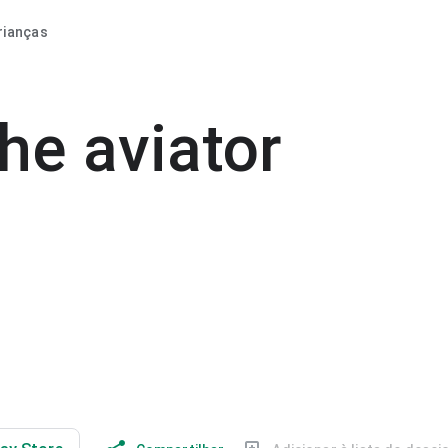
rianças
he aviator