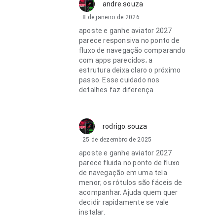
andre.souza
8 de janeiro de 2026
aposte e ganhe aviator 2027
parece responsiva no ponto de
fluxo de navegação comparando
com apps parecidos; a
estrutura deixa claro o próximo
passo. Esse cuidado nos
detalhes faz diferença.
rodrigo.souza
25 de dezembro de 2025
aposte e ganhe aviator 2027
parece fluida no ponto de fluxo
de navegação em uma tela
menor; os rótulos são fáceis de
acompanhar. Ajuda quem quer
decidir rapidamente se vale
instalar.