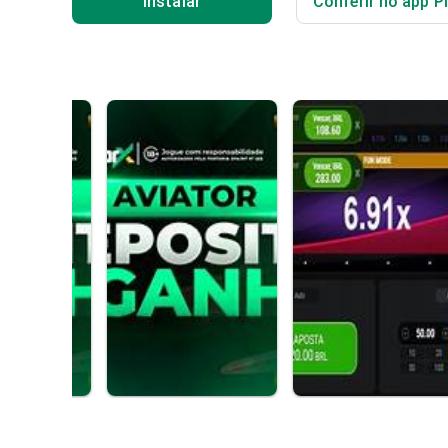
Instalar
Conferir no app P