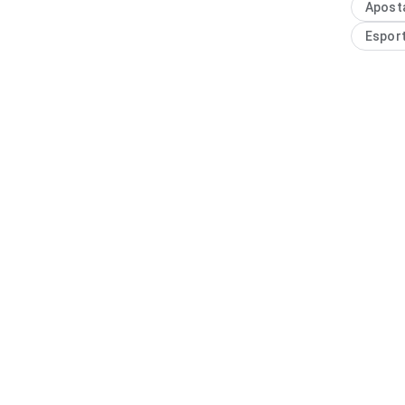
Apost
cuidado 
diferenç
Espor