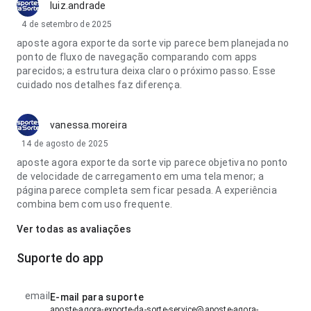
luiz.andrade
4 de setembro de 2025
aposte agora exporte da sorte vip parece bem planejada no
ponto de fluxo de navegação comparando com apps
parecidos; a estrutura deixa claro o próximo passo. Esse
cuidado nos detalhes faz diferença.
vanessa.moreira
14 de agosto de 2025
aposte agora exporte da sorte vip parece objetiva no ponto
de velocidade de carregamento em uma tela menor; a
página parece completa sem ficar pesada. A experiência
combina bem com uso frequente.
Ver todas as avaliações
Suporte do app
email
E-mail para suporte
aposte-agora-exporte-da-sorte-service@aposte-agora-