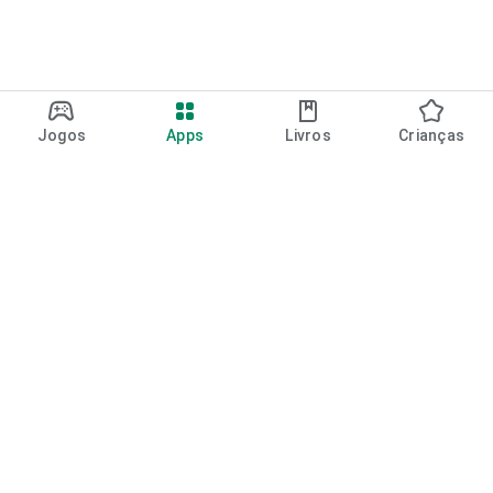
Jogos
Apps
Livros
Crianças
Google Play
Play Pass
Pontos do Play Points
Vales-presente
Resgatar
Política de reembolso