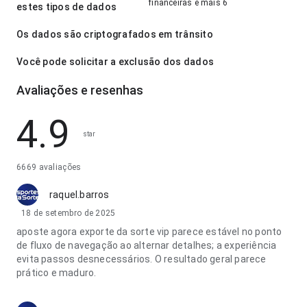
financeiras e mais 6
estes tipos de dados
Os dados são criptografados em trânsito
Você pode solicitar a exclusão dos dados
Avaliações e resenhas
4.9
star
6669 avaliações
raquel.barros
18 de setembro de 2025
aposte agora exporte da sorte vip parece estável no ponto
de fluxo de navegação ao alternar detalhes; a experiência
evita passos desnecessários. O resultado geral parece
prático e maduro.