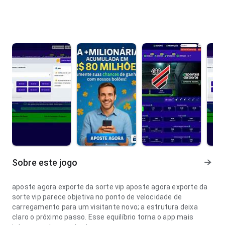
Sobre este jogo
aposte agora exporte da sorte vip aposte agora exporte da
sorte vip parece objetiva no ponto de velocidade de
carregamento para um visitante novo; a estrutura deixa
claro o próximo passo. Esse equilíbrio torna o app mais