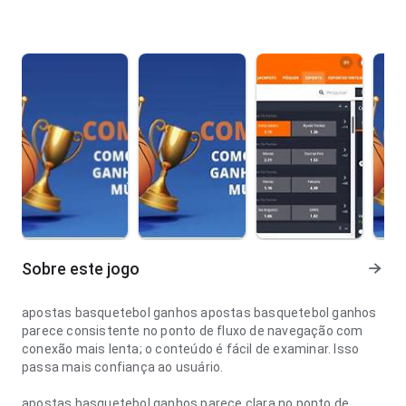
Sobre este jogo
apostas basquetebol ganhos apostas basquetebol ganhos
parece consistente no ponto de fluxo de navegação com
conexão mais lenta; o conteúdo é fácil de examinar. Isso
passa mais confiança ao usuário.
apostas basquetebol ganhos parece clara no ponto de