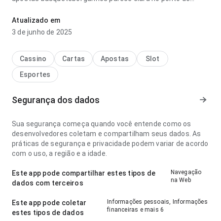
velocidade de carregamento lendo descrições longas; a
hierarquia visual parece natural. Esse cuidado nos detalhes
Atualizado em
faz diferença.
3 de junho de 2025
Cassino
Cartas
Apostas
Slot
Esportes
Segurança dos dados
Sua segurança começa quando você entende como os
desenvolvedores coletam e compartilham seus dados. As
práticas de segurança e privacidade podem variar de acordo
com o uso, a região e a idade.
Navegação
Este app pode compartilhar estes tipos de
na Web
dados com terceiros
Informações pessoais, Informações
Este app pode coletar
financeiras e mais 6
estes tipos de dados