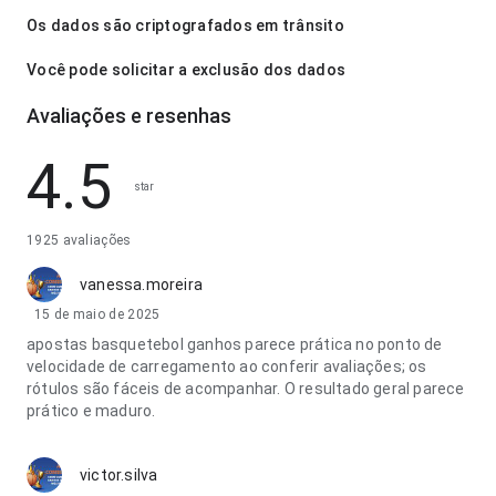
Os dados são criptografados em trânsito
Você pode solicitar a exclusão dos dados
Avaliações e resenhas
4.5
star
1925 avaliações
vanessa.moreira
15 de maio de 2025
apostas basquetebol ganhos parece prática no ponto de
velocidade de carregamento ao conferir avaliações; os
rótulos são fáceis de acompanhar. O resultado geral parece
prático e maduro.
victor.silva