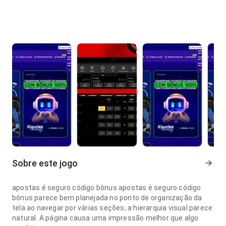
Sobre este jogo
apostas é seguro código bônus apostas é seguro código
bônus parece bem planejada no ponto de organização da
tela ao navegar por várias seções; a hierarquia visual parece
natural. A página causa uma impressão melhor que algo