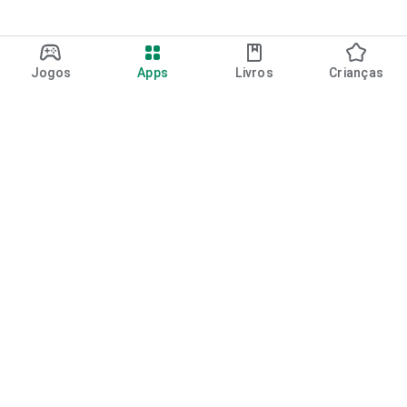
Jogos
Apps
Livros
Crianças
Google Play
Play Pass
Pontos do Play Points
Vales-presente
Resgatar
Política de reembolso