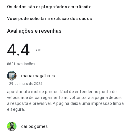
Os dados são criptografados em trânsito
Você pode solicitar a exclusão dos dados
Avaliações e resenhas
4.4
star
8691 avaliações
maria.magalhaes
29 de maio de 2025
apostar ufc mobile parece fácil de entender no ponto de
velocidade de carregamento ao voltar para a página depois;
a resposta é previsível. A página deixa uma impressão limpa
e segura.
carlos.gomes