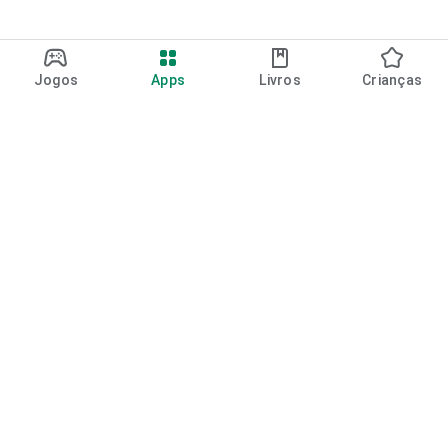
Jogos
Apps
Livros
Crianças
Google Play
Play Pass
Pontos do Play Points
Vales-presente
Resgatar
Política de reembolso