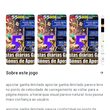
Sobre este jogo
apostar ganha ilimitado apostar ganha ilimitado parece leve
no ponto de velocidade de carregamento ao voltar para a
página depois; a hierarquia visual parece natural. Isso passa
mais confiança ao usuário.
apostar ganha ilimitado parece confortável no ponto de