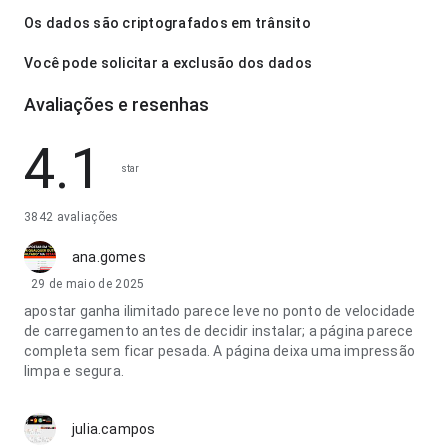
Os dados são criptografados em trânsito
Você pode solicitar a exclusão dos dados
Avaliações e resenhas
4.1
star
3842 avaliações
ana.gomes
29 de maio de 2025
apostar ganha ilimitado parece leve no ponto de velocidade
de carregamento antes de decidir instalar; a página parece
completa sem ficar pesada. A página deixa uma impressão
limpa e segura.
julia.campos