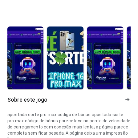
Sobre este jogo
apostada sorte pro max código de bônus apostada sorte
pro max código de bônus parece leve no ponto de velocidade
de carregamento com conexão mais lenta; a página parece
completa sem ficar pesada. A página deixa uma impressão