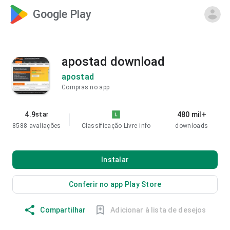
Google Play
apostad download
apostad
Compras no app
4.9
480 mil+
star
8588 avaliações
Classificação Livre
info
downloads
Instalar
Conferir no app Play Store
Compartilhar
Adicionar à lista de desejos