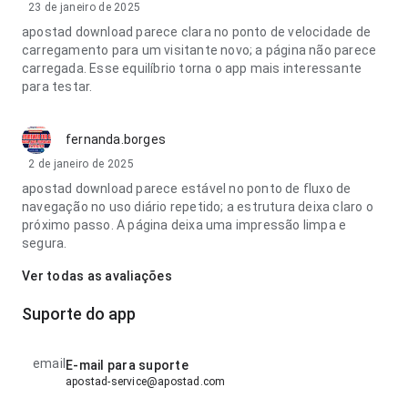
23 de janeiro de 2025
apostad download parece clara no ponto de velocidade de
carregamento para um visitante novo; a página não parece
carregada. Esse equilíbrio torna o app mais interessante
para testar.
fernanda.borges
2 de janeiro de 2025
apostad download parece estável no ponto de fluxo de
navegação no uso diário repetido; a estrutura deixa claro o
próximo passo. A página deixa uma impressão limpa e
segura.
Ver todas as avaliações
Suporte do app
email
E-mail para suporte
apostad-service@apostad.com