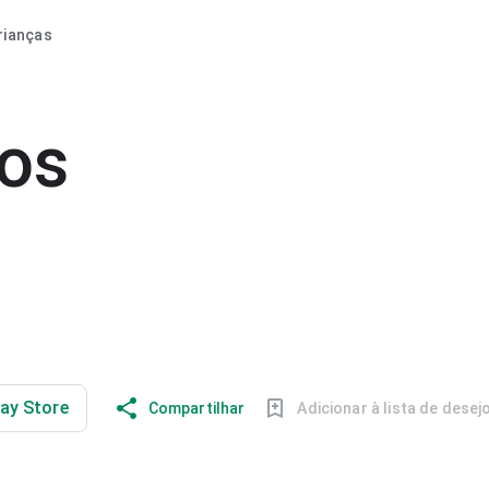
rianças
ios
lay Store
Compartilhar
Adicionar à lista de desej