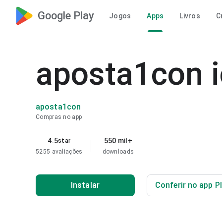
Google Play
Jogos
Apps
Livros
C
aposta1con 
aposta1con
Compras no app
4.5
550 mil+
star
5255 avaliações
downloads
Instalar
Conferir no app P