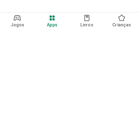
Jogos
Apps
Livros
Crianças
Google Play
Play Pass
Pontos do Play Points
Vales-presente
Resgatar
Política de reembolso