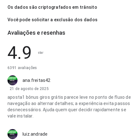
Os dados são criptografados em trânsito
Você pode solicitar a exclusão dos dados
Avaliações e resenhas
4.9
star
6391 avaliações
ana.freitas42
21 de agosto de 2025
aposta1 bônus giros grátis parece leve no ponto de fluxo de
navegação ao alternar detalhes; a experiência evita passos
desnecessários. Ajuda quem quer decidir rapidamente se
vale instalar.
luiz.andrade