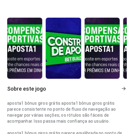
Sobre este jogo
aposta1 bônus giros grátis aposta1 bônus giros grátis
parece consistente no ponto de fluxo de navegação ao
navegar por várias seções; os rótulos são fáceis de
acompanhar. Isso passa mais confiança ao usuário.
aposta1 bônus giros grátis parece equilibrada no ponto de