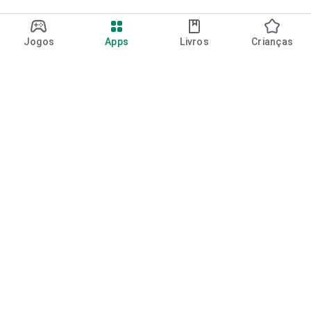
Jogos
Apps
Livros
Crianças
Google Play
Play Pass
Pontos do Play Points
Vales-presente
Resgatar
Política de reembolso
Crianças e família