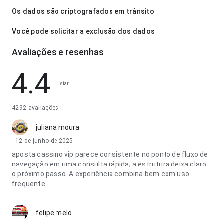
Os dados são criptografados em trânsito
Você pode solicitar a exclusão dos dados
Avaliações e resenhas
4.4
star
4292 avaliações
juliana.moura
12 de junho de 2025
aposta cassino vip parece consistente no ponto de fluxo de
navegação em uma consulta rápida; a estrutura deixa claro
o próximo passo. A experiência combina bem com uso
frequente.
felipe.melo