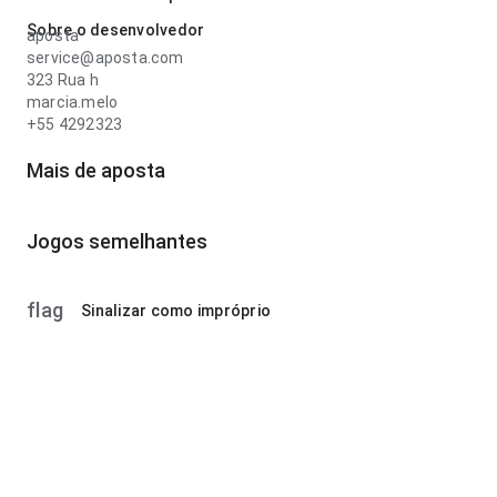
Sobre o desenvolvedor
aposta
service@aposta.com
323 Rua h
marcia.melo
+55 4292323
Mais de aposta
Jogos semelhantes
flag
Sinalizar como impróprio