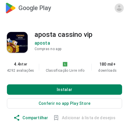
Google Play
aposta cassino vip
aposta
Compras no app
4.4
180 mil+
star
4292 avaliações
Classificação Livre
info
downloads
Instalar
Conferir no app Play Store
Compartilhar
Adicionar à lista de desejos