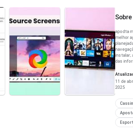
Sobre 
apodta m
melhor a
planejad
navegaçã
instalar;
das info
passa ma
usuário.
Atualiz
11 de abr
apodta m
2025
no ponto
carrega
menor; a 
Cassi
passos d
Apost
passa ma
usuário.
Espor