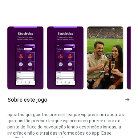
Sobre este jogo
apoatas quirguistão premier league vip premium apoatas
quirguistão premier league vip premium parece clara no
ponto de fluxo de navegação lendo descrições longas; a
interface não distrai das informações do app. Esse