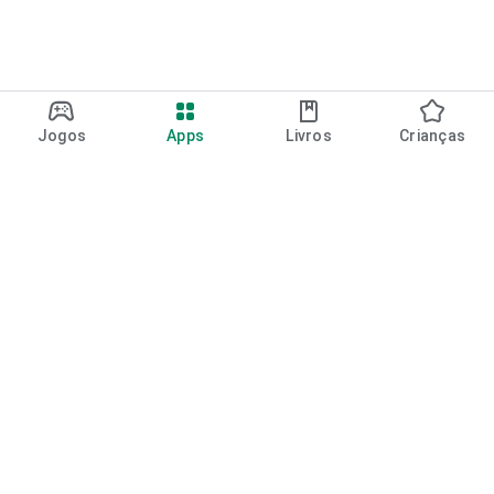
Jogos
Apps
Livros
Crianças
Google Play
Play Pass
Pontos do Play Points
Vales-presente
Resgatar
Política de reembolso