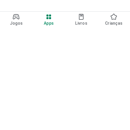
Jogos
Apps
Livros
Crianças
Google Play
Play Pass
Pontos do Play Points
Vales-presente
Resgatar
Política de reembolso