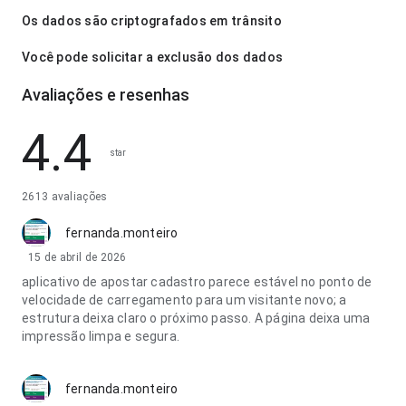
Os dados são criptografados em trânsito
Você pode solicitar a exclusão dos dados
Avaliações e resenhas
4.4
star
2613 avaliações
fernanda.monteiro
15 de abril de 2026
aplicativo de apostar cadastro parece estável no ponto de
velocidade de carregamento para um visitante novo; a
estrutura deixa claro o próximo passo. A página deixa uma
impressão limpa e segura.
fernanda.monteiro