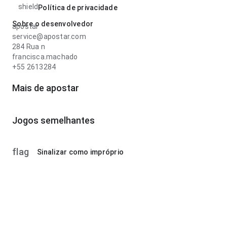
shield
Política de privacidade
Sobre o desenvolvedor
apostar
service@apostar.com
284 Rua n
francisca.machado
+55 2613284
Mais de apostar
Jogos semelhantes
flag
Sinalizar como impróprio