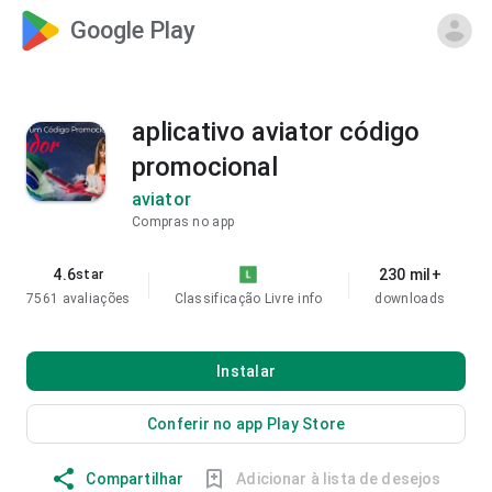
Google Play
aplicativo aviator código
promocional
aviator
Compras no app
4.6
230 mil+
star
7561 avaliações
Classificação Livre
info
downloads
Instalar
Conferir no app Play Store
Compartilhar
Adicionar à lista de desejos