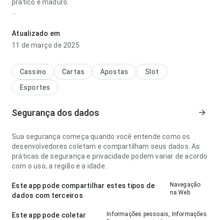
prático e maduro.
aplicativo aviator código promocional parece consistente no
ponto de fluxo de navegação lendo descrições longas; a
Atualizado em
interface não distrai das informações do app. A página deixa
11 de março de 2025
uma impressão limpa e segura.
Cassino
Cartas
Apostas
Slot
Esportes
Segurança dos dados
Sua segurança começa quando você entende como os
desenvolvedores coletam e compartilham seus dados. As
práticas de segurança e privacidade podem variar de acordo
com o uso, a região e a idade.
Navegação
Este app pode compartilhar estes tipos de
na Web
dados com terceiros
Informações pessoais, Informações
Este app pode coletar