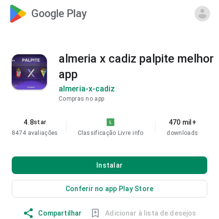
Google Play
almeria x cadiz palpite melhor
app
almeria-x-cadiz
Compras no app
4.8
470 mil+
star
8474 avaliações
Classificação Livre
info
downloads
Instalar
Conferir no app Play Store
Compartilhar
Adicionar à lista de desejos