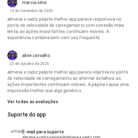
marcia.silva
13 de novembro de 2025
almeria x cadiz palpite melhor app parece responsiva no
ponto de velocidade de carregamento com conexão mais
lenta; as ações importantes continuam visíveis. A
experiência combina bem com uso frequente.
aline.carvalho
23 de outubro de 2025
almeria x cadiz palpite melhor app parece objetiva no ponto
de velocidade de carregamento ao alternar detalhes; as
ações importantes continuam visíveis. A página causa uma
impressão melhor que algo genérico.
Ver todas as avaliações
Suporte do app
email
E-mail para suporte
almeria-x-cadiz-service@almeria-x-cadiz.com