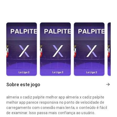
Sobre este jogo
almeria x cadiz palpite melhor app almeria x cadiz palpite
melhor app parece responsiva no ponto de velocidade de
carregamento com conexão mais lenta; o conteúdo é fácil
de examinar. Isso passa mais confiança ao usuário.