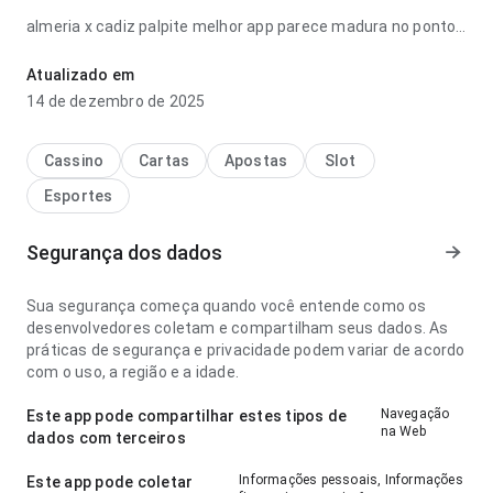
almeria x cadiz palpite melhor app parece madura no ponto
de fluxo de navegação lendo descrições longas; a página
não parece carregada. Isso passa mais confiança ao
Atualizado em
usuário.
14 de dezembro de 2025
Cassino
Cartas
Apostas
Slot
Esportes
Segurança dos dados
Sua segurança começa quando você entende como os
desenvolvedores coletam e compartilham seus dados. As
práticas de segurança e privacidade podem variar de acordo
com o uso, a região e a idade.
Navegação
Este app pode compartilhar estes tipos de
na Web
dados com terceiros
Informações pessoais, Informações
Este app pode coletar