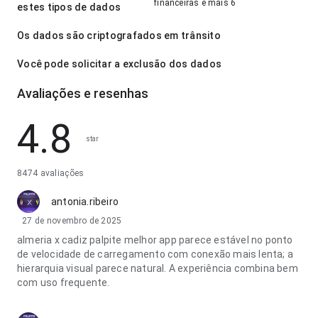
financeiras e mais 6
estes tipos de dados
Os dados são criptografados em trânsito
Você pode solicitar a exclusão dos dados
Avaliações e resenhas
4.8
star
8474 avaliações
antonia.ribeiro
27 de novembro de 2025
almeria x cadiz palpite melhor app parece estável no ponto
de velocidade de carregamento com conexão mais lenta; a
hierarquia visual parece natural. A experiência combina bem
com uso frequente.