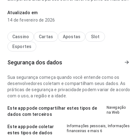
navegação lendo descrições longas; o conteúdo é fácil de
examinar. A experiência combina bem com uso frequente.
Atualizado em
14 de fevereiro de 2026
Cassino
Cartas
Apostas
Slot
Esportes
Segurança dos dados
Sua segurança começa quando você entende como os
desenvolvedores coletam e compartilham seus dados. As
práticas de segurança e privacidade podem variar de acordo
com o uso, a região e a idade.
Navegação
Este app pode compartilhar estes tipos de
na Web
dados com terceiros
Informações pessoais, Informações
Este app pode coletar
financeiras e mais 6
estes tipos de dados