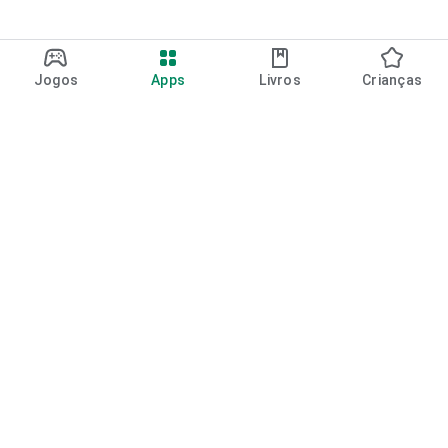
Jogos
Apps
Livros
Crianças
Google Play
Play Pass
Pontos do Play Points
Vales-presente
Resgatar
Política de reembolso