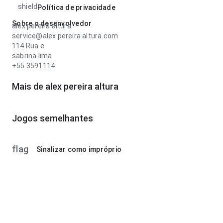
shield
Política de privacidade
Sobre o desenvolvedor
alex pereira altura
service@alex pereira altura.com
114 Rua e
sabrina.lima
+55 3591114
Mais de alex pereira altura
Jogos semelhantes
flag
Sinalizar como impróprio