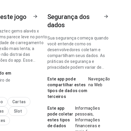
este jogo
Segurança dos
dados
 aztec gems alavés x
ms parece leve no ponto
Sua segurança começa quando
idade de carregamento
você entende como os
xão mais lenta; a
desenvolvedores coletam e
 não distrai das
compartilham seus dados. As
ões do app. Esse
práticas de segurança e
nos detalhes faz
privacidade podem variar de
a.
ado em
acordo com o uso, a região e a
idade.
Este app pode
Navegação
iro de
 aztec gems parece
compartilhar estes
na Web
no ponto de fluxo de
tipos de dados com
ão em uma consulta
terceiros
 estrutura deixa claro o
no
Cartas
passo. A página deixa
Este app
Informações
as
Slot
essão limpa e segura.
pode coletar
pessoais,
estes tipos
Informações
tes
de dados
financeiras e