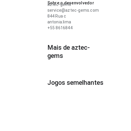
Sobre o desenvolvedor
aztec-gems
service@aztec-gems.com
844 Rua c
antonia.lima
+55 8616844
Mais de aztec-
gems
Jogos semelhantes