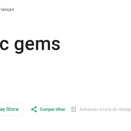
rianças
ec gems
lay Store
Compartilhar
Adicionar à lista de desej