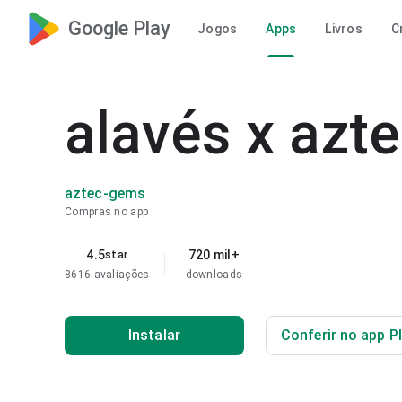
Google Play
Jogos
Apps
Livros
C
alavés x azt
aztec-gems
Compras no app
4.5
720 mil+
star
8616 avaliações
downloads
Instalar
Conferir no app P