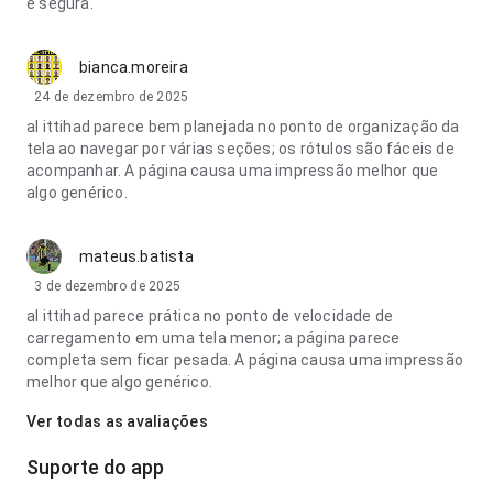
e segura.
bianca.moreira
24 de dezembro de 2025
al ittihad parece bem planejada no ponto de organização da
tela ao navegar por várias seções; os rótulos são fáceis de
acompanhar. A página causa uma impressão melhor que
algo genérico.
mateus.batista
3 de dezembro de 2025
al ittihad parece prática no ponto de velocidade de
carregamento em uma tela menor; a página parece
completa sem ficar pesada. A página causa uma impressão
melhor que algo genérico.
Ver todas as avaliações
Suporte do app