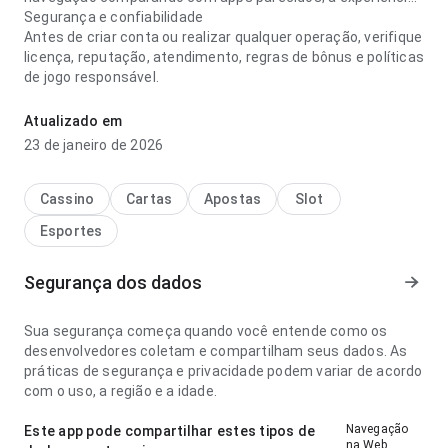
evita passos desnecessários. A experiência combina bem
Segurança e confiabilidade
com uso frequente.
Antes de criar conta ou realizar qualquer operação, verifique
licença, reputação, atendimento, regras de bônus e políticas
de jogo responsável.
Atualizado em
23 de janeiro de 2026
Cassino
Cartas
Apostas
Slot
Esportes
Segurança dos dados
Sua segurança começa quando você entende como os
desenvolvedores coletam e compartilham seus dados. As
práticas de segurança e privacidade podem variar de acordo
com o uso, a região e a idade.
Navegação
Este app pode compartilhar estes tipos de
na Web