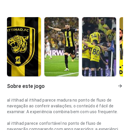
Sobre este jogo
al ittihad al ittihad parece madura no ponto de fluxo de
navegação ao conferir avaliações; o conteúdo é fácil de
examinar. A experiência combina bem com uso frequente.
al ittihad parece confortável no ponto de fluxo de
navegação comparando com apps parecidos; a experiência