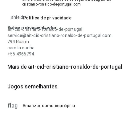
cristiano-ronaldo-de-portugal.com
shield
Política de privacidade
Sobre o desenvolvedor
ait-cid-cristiano-ronaldo-de-portugal
service@ait-cid-cristiano-ronaldo-de-portugal.com
794 Rua m
camila.cunha
+55 4965794
Mais de ait-cid-cristiano-ronaldo-de-portugal
Jogos semelhantes
flag
Sinalizar como impróprio