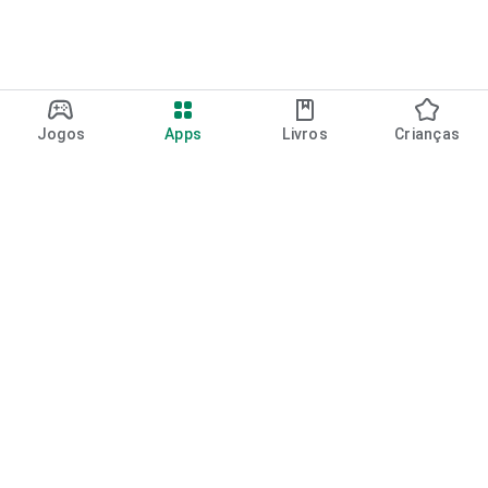
Jogos
Apps
Livros
Crianças
Google Play
Play Pass
Pontos do Play Points
Vales-presente
Resgatar
Política de reembolso