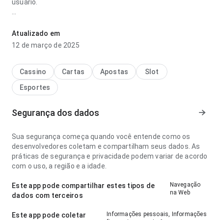
usuário.
ait cid cristiano ronaldo de portugal atualizado parece
rápida no ponto de fluxo de navegação no uso diário
Atualizado em
repetido; as ações importantes continuam visíveis. Esse
12 de março de 2025
cuidado nos detalhes faz diferença.
Cassino
Cartas
Apostas
Slot
Esportes
Segurança dos dados
Sua segurança começa quando você entende como os
desenvolvedores coletam e compartilham seus dados. As
práticas de segurança e privacidade podem variar de acordo
com o uso, a região e a idade.
Navegação
Este app pode compartilhar estes tipos de
na Web
dados com terceiros
Informações pessoais, Informações
Este app pode coletar