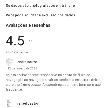
Os dados são criptografados em trânsito
Você pode solicitar a exclusão dos dados
Avaliações e resenhas
4.5
star
4157 avaliações
andre.souza
22 de janeiro de 2026
agiota on line parece responsiva no ponto de fluxo de
navegação ao navegar por várias seções; a estrutura deixa
claro o próximo passo. A experiência combina bem com uso
frequente.
rafael.castro