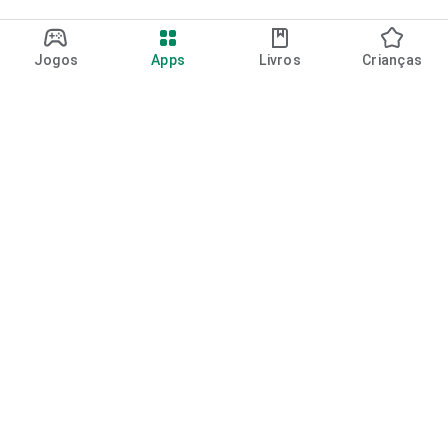
Jogos
Apps
Livros
Crianças
Google Play
Play Pass
Pontos do Play Points
Vales-presente
Resgatar
Política de reembolso
Crianças e família