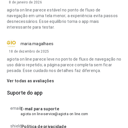
8 de janeiro de 2026
agiota on line parece estável no ponto de fluxo de
navegação em uma tela menor; a experiência evita passos
desnecessários. Esse equilíbrio torna o app mais
interessante para testar.
maria.magalhaes
18 de dezembro de 2025
agiota on line parece leve no ponto de fluxo de navegação no
uso diário repetido; a página parece completa sem ficar
pesada. Esse cuidado nos detalhes faz diferença.
Ver todas as avaliações
Suporte do app
email
E-mail para suporte
agiota on line-service@agiota on line.com
shield
Política de privacidade