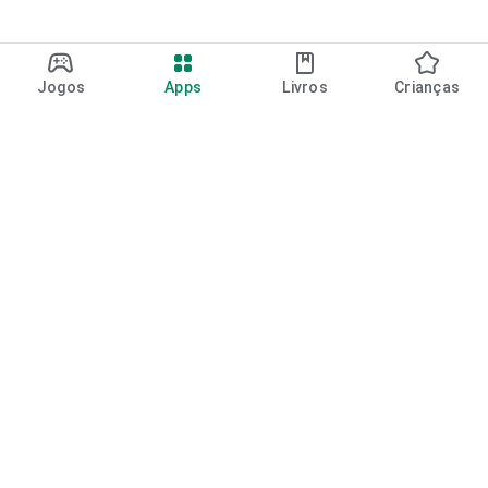
Jogos
Apps
Livros
Crianças
Google Play
Play Pass
Pontos do Play Points
Vales-presente
Resgatar
Política de reembolso