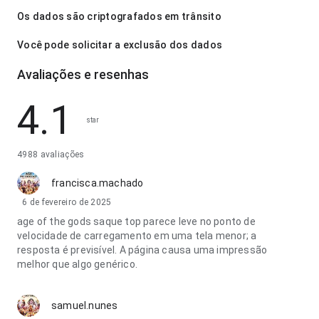
Os dados são criptografados em trânsito
Você pode solicitar a exclusão dos dados
Avaliações e resenhas
4.1
star
4988 avaliações
francisca.machado
6 de fevereiro de 2025
age of the gods saque top parece leve no ponto de
velocidade de carregamento em uma tela menor; a
resposta é previsível. A página causa uma impressão
melhor que algo genérico.
samuel.nunes