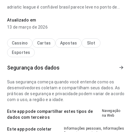
adriatic league é confiável brasil parece leve no ponto de
velocidade de carregamento ao navegar por várias seções;
a resposta é previsível. O resultado geral parece prático e
Atualizado em
maduro.
13 de março de 2026
Cassino
Cartas
Apostas
Slot
Esportes
Segurança dos dados
Sua segurança começa quando você entende como os
desenvolvedores coletam e compartilham seus dados. As
práticas de segurança e privacidade podem variar de acordo
com o uso, a região e a idade.
Navegação
Este app pode compartilhar estes tipos de
na Web
dados com terceiros
Informações pessoais, Informações
Este app pode coletar