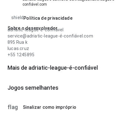
confiável.com
shield
Política de privacidade
Sobre o desenvolvedor
adriatic-league-é-confiável
service@adriatic-league-é-confiável.com
895 Rua k
lucas.cruz
+55 1245895
Mais de adriatic-league-é-confiável
Jogos semelhantes
flag
Sinalizar como impróprio