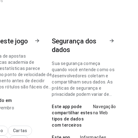
os
este jogo
Segurança dos
dados
a de apostas
icas academia de
Sua segurança começa
estatísticas parece
quando você entende como os
 no ponto de velocidade de
desenvolvedores coletam e
ento antes de decidir
compartilham seus dados. As
 os rótulos são fáceis de
práticas de segurança e
ar. Isso passa mais
privacidade podem variar de
a ao usuário.
ado em
acordo com o uso, a região e a
idade.
Este app pode
Navegação
ovembro
a de apostas
compartilhar estes
na Web
icas parece prática no
tipos de dados
 velocidade de
com terceiros
mento comparando com
no
Cartas
ecidos; a interface não
Este app
Informações