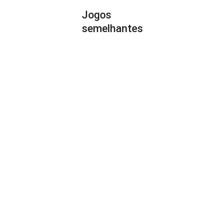
Jogos
semelhantes