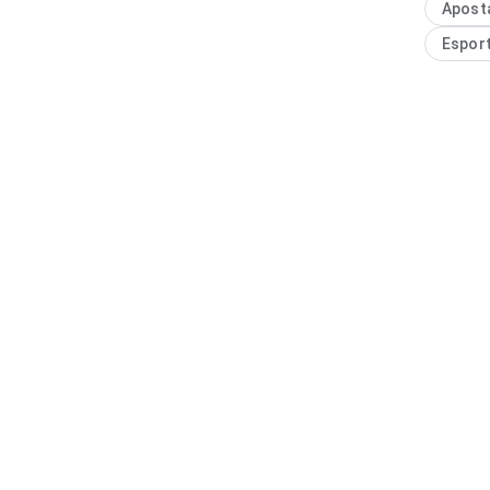
Apost
distrai 
página d
Espor
e segura