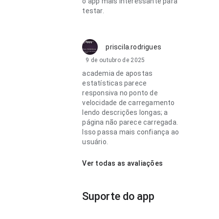
o app mais interessante para
testar.
priscila.rodrigues
9 de outubro de 2025
academia de apostas
estatísticas parece
responsiva no ponto de
velocidade de carregamento
lendo descrições longas; a
página não parece carregada.
Isso passa mais confiança ao
usuário.
Ver todas as avaliações
Suporte do app