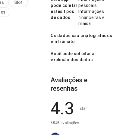
as
Slot
das informações do app. A
pode coletar
pessoais,
eixa uma impressão limpa
estes tipos
Informações
tes
.
de dados
financeiras e
mais 6
Os dados são criptografados
em trânsito
Você pode solicitar a
exclusão dos dados
Avaliações e
resenhas
4.3
star
6545 avaliações