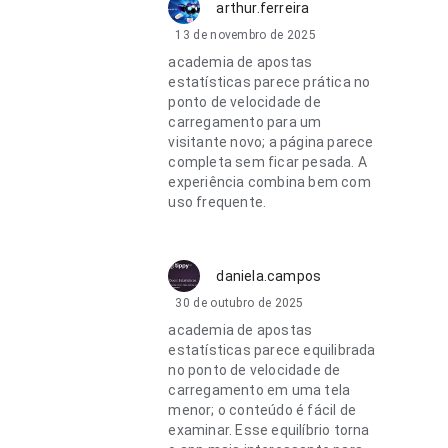
arthur.ferreira
13 de novembro de 2025
academia de apostas
estatísticas parece prática no
ponto de velocidade de
carregamento para um
visitante novo; a página parece
completa sem ficar pesada. A
experiência combina bem com
uso frequente.
daniela.campos
30 de outubro de 2025
academia de apostas
estatísticas parece equilibrada
no ponto de velocidade de
carregamento em uma tela
menor; o conteúdo é fácil de
examinar. Esse equilíbrio torna