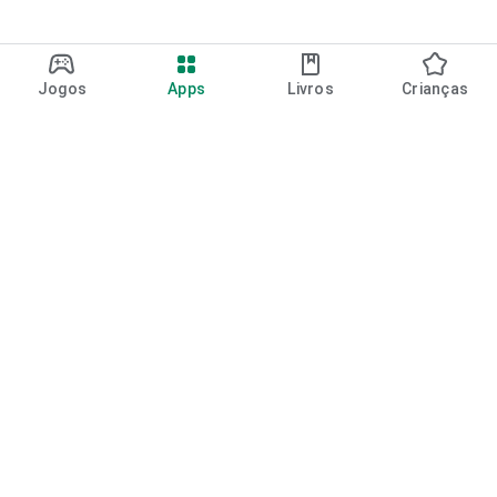
Jogos
Apps
Livros
Crianças
Google Play
Play Pass
Pontos do Play Points
Vales-presente
Resgatar
Política de reembolso