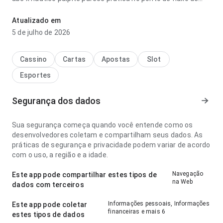
navegação com conexão mais lenta; as ações importantes
continuam visíveis. O resultado geral parece prático e
Atualizado em
maduro.
5 de julho de 2026
Cassino
Cartas
Apostas
Slot
Esportes
Segurança dos dados
Sua segurança começa quando você entende como os
desenvolvedores coletam e compartilham seus dados. As
práticas de segurança e privacidade podem variar de acordo
com o uso, a região e a idade.
Navegação
Este app pode compartilhar estes tipos de
na Web
dados com terceiros
Informações pessoais, Informações
Este app pode coletar
financeiras e mais 6
estes tipos de dados