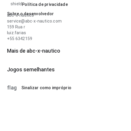
shield
Política de privacidade
Sobre o desenvolvedor
abc-x-nautico
service@abc-x-nautico.com
159 Rua r
luiz.farias
+55 6342159
Mais de abc-x-nautico
Jogos semelhantes
flag
Sinalizar como impróprio