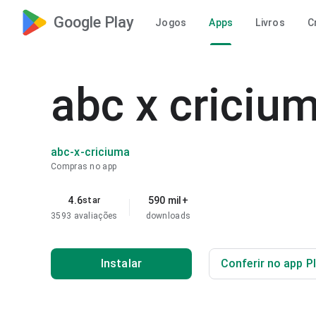
Google Play
Jogos
Apps
Livros
C
abc x cricium
abc-x-criciuma
Compras no app
4.6
590 mil+
star
3593 avaliações
downloads
Instalar
Conferir no app P