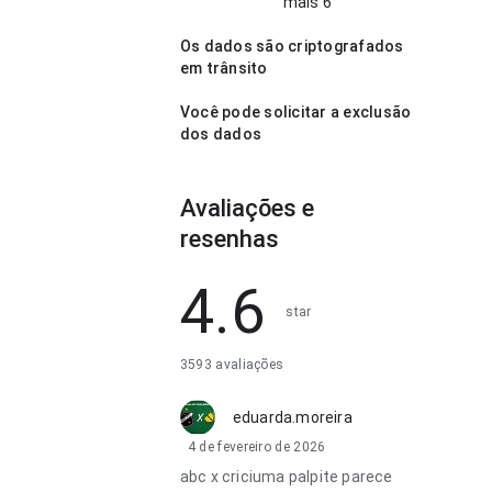
mais 6
Os dados são criptografados
em trânsito
Você pode solicitar a exclusão
dos dados
Avaliações e
resenhas
4.6
star
3593 avaliações
eduarda.moreira
4 de fevereiro de 2026
abc x criciuma palpite parece