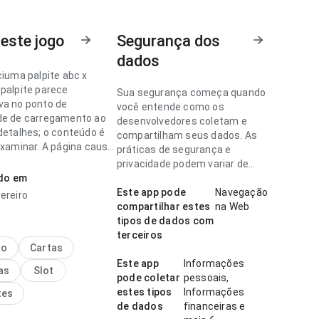
este jogo
Segurança dos
dados
ciuma palpite abc x
 palpite parece
Sua segurança começa quando
va no ponto de
você entende como os
de de carregamento ao
desenvolvedores coletam e
 detalhes; o conteúdo é
compartilham seus dados. As
examinar. A página causa
práticas de segurança e
essão melhor que algo
privacidade podem variar de
.
ado em
acordo com o uso, a região e a
idade.
Este app pode
Navegação
ereiro
iciuma palpite parece
compartilhar estes
na Web
no ponto de velocidade de
tipos de dados com
ento ao alternar
terceiros
 a resposta é previsível.
no
Cartas
 deixa uma impressão
Este app
Informações
as
Slot
egura.
pode coletar
pessoais,
estes tipos
Informações
tes
de dados
financeiras e