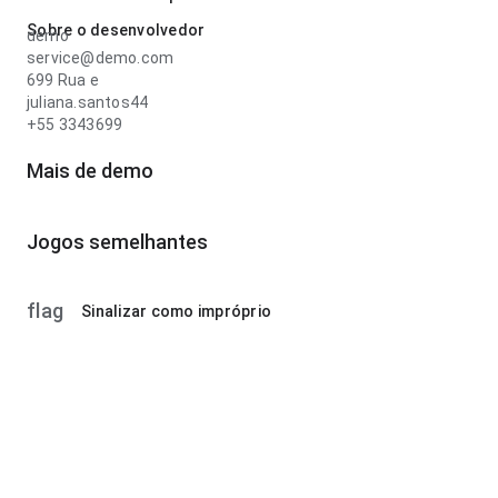
Sobre o desenvolvedor
demo
service@demo.com
699 Rua e
juliana.santos44
+55 3343699
Mais de demo
Jogos semelhantes
flag
Sinalizar como impróprio