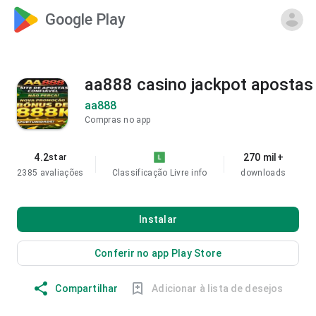
Google Play
aa888 casino jackpot apostas
aa888
Compras no app
4.2
270 mil+
star
2385 avaliações
Classificação Livre
info
downloads
Instalar
Conferir no app Play Store
Compartilhar
Adicionar à lista de desejos