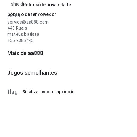
shield
Política de privacidade
Sobre o desenvolvedor
aa888
service@aa888.com
445 Rua s
mateus.batista
+55 2385445
Mais de aa888
Jogos semelhantes
flag
Sinalizar como impróprio