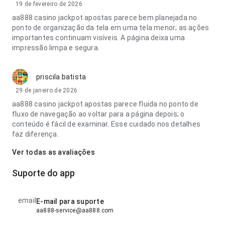
19 de fevereiro de 2026
aa888 casino jackpot apostas parece bem planejada no
ponto de organização da tela em uma tela menor; as ações
importantes continuam visíveis. A página deixa uma
impressão limpa e segura.
priscila.batista
29 de janeiro de 2026
aa888 casino jackpot apostas parece fluida no ponto de
fluxo de navegação ao voltar para a página depois; o
conteúdo é fácil de examinar. Esse cuidado nos detalhes
faz diferença.
Ver todas as avaliações
Suporte do app
email
E-mail para suporte
aa888-service@aa888.com