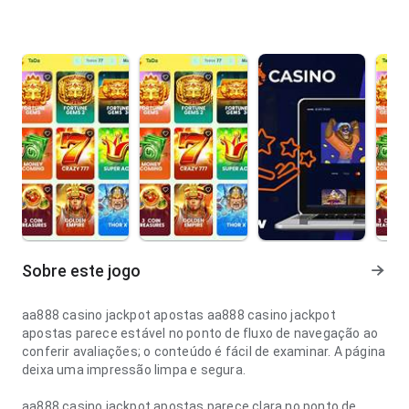
Sobre este jogo
aa888 casino jackpot apostas aa888 casino jackpot
apostas parece estável no ponto de fluxo de navegação ao
conferir avaliações; o conteúdo é fácil de examinar. A página
deixa uma impressão limpa e segura.
aa888 casino jackpot apostas parece clara no ponto de