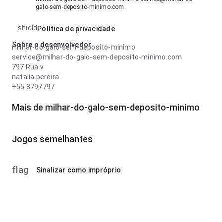
galo-sem-deposito-minimo.com
shield
Política de privacidade
Sobre o desenvolvedor
milhar-do-galo-sem-deposito-minimo
service@milhar-do-galo-sem-deposito-minimo.com
797 Rua v
natalia.pereira
+55 8797797
Mais de milhar-do-galo-sem-deposito-minimo
Jogos semelhantes
flag
Sinalizar como impróprio