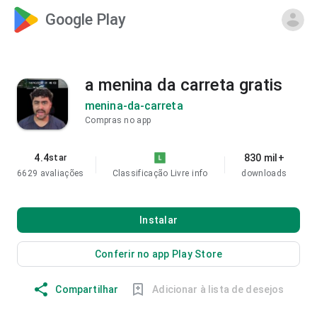
Google Play
a menina da carreta gratis
menina-da-carreta
Compras no app
4.4
830 mil+
star
6629 avaliações
Classificação Livre
info
downloads
Instalar
Conferir no app Play Store
Compartilhar
Adicionar à lista de desejos