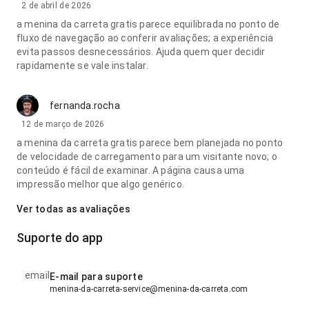
2 de abril de 2026
a menina da carreta gratis parece equilibrada no ponto de
fluxo de navegação ao conferir avaliações; a experiência
evita passos desnecessários. Ajuda quem quer decidir
rapidamente se vale instalar.
fernanda.rocha
12 de março de 2026
a menina da carreta gratis parece bem planejada no ponto
de velocidade de carregamento para um visitante novo; o
conteúdo é fácil de examinar. A página causa uma
impressão melhor que algo genérico.
Ver todas as avaliações
Suporte do app
email
E-mail para suporte
menina-da-carreta-service@menina-da-carreta.com