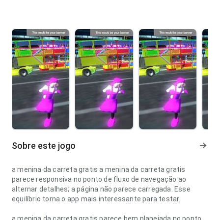
Sobre este jogo
a menina da carreta gratis a menina da carreta gratis
parece responsiva no ponto de fluxo de navegação ao
alternar detalhes; a página não parece carregada. Esse
equilíbrio torna o app mais interessante para testar.
a menina da carreta gratis parece bem planejada no ponto