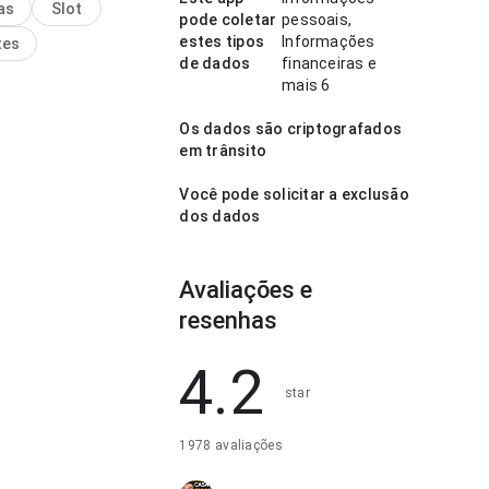
as
Slot
is de acompanhar. A
pode coletar
pessoais,
eixa uma impressão
estes tipos
Informações
tes
egura.
de dados
financeiras e
mais 6
Os dados são criptografados
em trânsito
Você pode solicitar a exclusão
dos dados
Avaliações e
resenhas
4.2
star
1978 avaliações