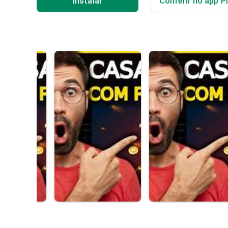
Instalar
Conferir no app P