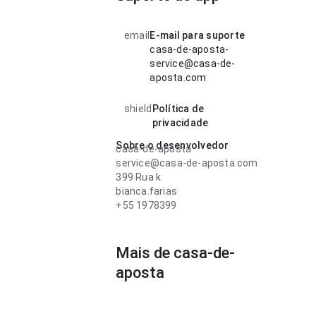
email
E-mail para suporte
casa-de-aposta-
service@casa-de-
aposta.com
shield
Política de
privacidade
Sobre o desenvolvedor
casa-de-aposta
service@casa-de-aposta.com
399 Rua k
bianca.farias
+55 1978399
Mais de casa-de-
aposta