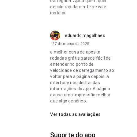
carregada. Ajuda quem quer
decidir rapidamente se vale
instalar.
eduardo.magalhaes
27 de março de 2025
a melhor casa de aposta
rodadas grátis parece fácil de
entender no ponto de
velocidade de carregamento ao
voltar para a página depois; a
interface não distrai das
informações do app. A página
causa uma impressão melhor
que algo genérico.
Ver todas as avaliações
Suporte do app