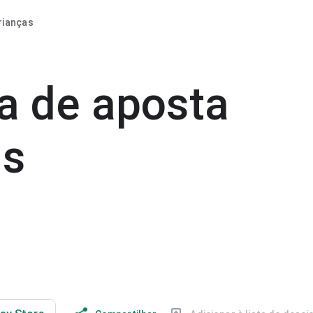
rianças
a de aposta
is