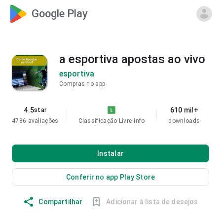
Google Play
a esportiva apostas ao vivo
esportiva
Compras no app
4.5
610 mil+
star
4786 avaliações
Classificação Livre
info
downloads
Instalar
Conferir no app Play Store
Compartilhar
Adicionar à lista de desejos