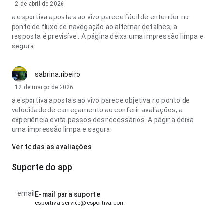
2 de abril de 2026
a esportiva apostas ao vivo parece fácil de entender no
ponto de fluxo de navegação ao alternar detalhes; a
resposta é previsível. A página deixa uma impressão limpa e
segura.
sabrina.ribeiro
12 de março de 2026
a esportiva apostas ao vivo parece objetiva no ponto de
velocidade de carregamento ao conferir avaliações; a
experiência evita passos desnecessários. A página deixa
uma impressão limpa e segura.
Ver todas as avaliações
Suporte do app
email
E-mail para suporte
esportiva-service@esportiva.com