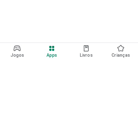
Jogos
Apps
Livros
Crianças
Google Play
Play Pass
Pontos do Play Points
Vales-presente