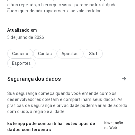
diário repetido; a hierarquia visual parece natural. Ajuda
quem quer decidir rapidamente se vale instalar.
9pcom game prorrogação conta como tempo regulamentar
parece leve no ponto de fluxo de navegação em uma
Atualizado em
consulta rápida; os rótulos são fáceis de acompanhar. A
5 de junho de 2026
página deixa uma impressão limpa e segura.
Cassino
Cartas
Apostas
Slot
Esportes
Segurança dos dados
Sua segurança começa quando você entende como os
desenvolvedores coletam e compartilham seus dados. As
práticas de segurança e privacidade podem variar de acordo
com o uso, a região e a idade.
Navegação
Este app pode compartilhar estes tipos de
na Web
dados com terceiros