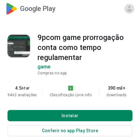
Google Play
9pcom game prorrogação
conta como tempo
regulamentar
game
Compras no app
4.5
390 mil+
star
9463 avaliações
Classificação Livre
info
downloads
Instalar
Conferir no app Play Store