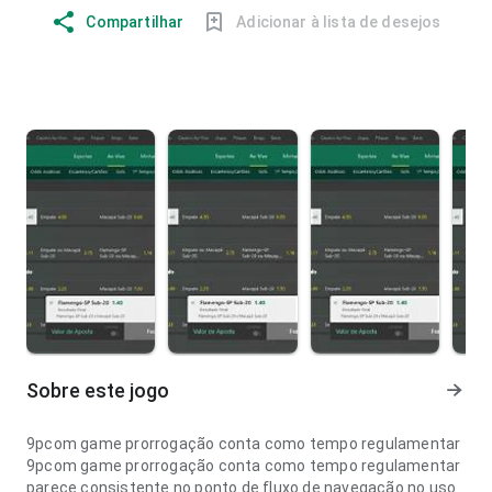
Compartilhar
Adicionar à lista de desejos
Sobre este jogo
9pcom game prorrogação conta como tempo regulamentar
9pcom game prorrogação conta como tempo regulamentar
parece consistente no ponto de fluxo de navegação no uso