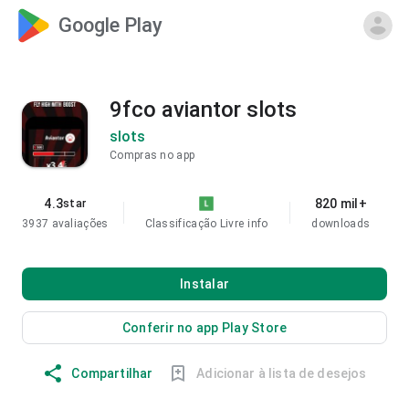
Google Play
9fco aviantor slots
slots
Compras no app
4.3
820 mil+
star
3937 avaliações
Classificação Livre
info
downloads
Instalar
Conferir no app Play Store
Compartilhar
Adicionar à lista de desejos