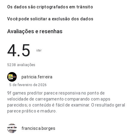
Os dados são criptografados em trânsito
Você pode solicitar a exclusão dos dados
Avaliações e resenhas
4.5
star
5238 avaliações
patricia.ferreira
5 de fevereiro de 2026
9f games preditor parece responsiva no ponto de
velocidade de carregamento comparando com apps
parecidos; o conteúdo é fácil de examinar. O resultado geral
parece prático e maduro.
francisca.borges