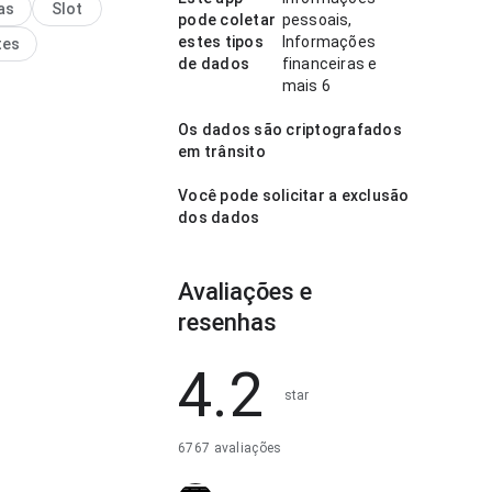
as
Slot
ado geral parece prático
pode coletar
pessoais,
.
estes tipos
Informações
tes
de dados
financeiras e
mais 6
Os dados são criptografados
em trânsito
Você pode solicitar a exclusão
dos dados
Avaliações e
resenhas
4.2
star
6767 avaliações