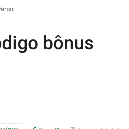
rianças
ódigo bônus