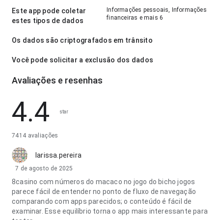
Informações pessoais, Informações
Este app pode coletar
financeiras e mais 6
estes tipos de dados
Os dados são criptografados em trânsito
Você pode solicitar a exclusão dos dados
Avaliações e resenhas
4.4
star
7414 avaliações
larissa.pereira
7 de agosto de 2025
8casino com números do macaco no jogo do bicho jogos
parece fácil de entender no ponto de fluxo de navegação
comparando com apps parecidos; o conteúdo é fácil de
examinar. Esse equilíbrio torna o app mais interessante para