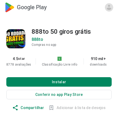
Google Play
888to 50 giros grátis
888to
Compras no app
4.5
910 mil+
star
8778 avaliações
Classificação Livre
info
downloads
Instalar
Conferir no app Play Store
Compartilhar
Adicionar à lista de desejos