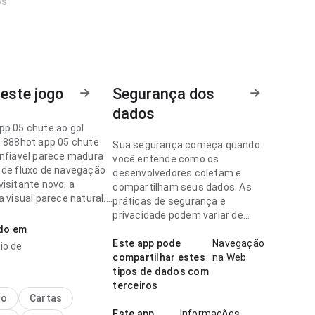
os
este jogo
Segurança dos
dados
pp 05 chute ao gol
l 888hot app 05 chute
Sua segurança começa quando
onfiavel parece madura
você entende como os
 de fluxo de navegação
desenvolvedores coletam e
isitante novo; a
compartilham seus dados. As
a visual parece natural.
práticas de segurança e
 deixa uma impressão
privacidade podem variar de
egura.
ado em
acordo com o uso, a região e a
idade.
Este app pode
Navegação
io de
pp 05 chute ao gol
compartilhar estes
na Web
 parece equilibrada no
tipos de dados com
 velocidade de
terceiros
ento no uso diário
no
Cartas
 os rótulos são fáceis
Este app
Informações