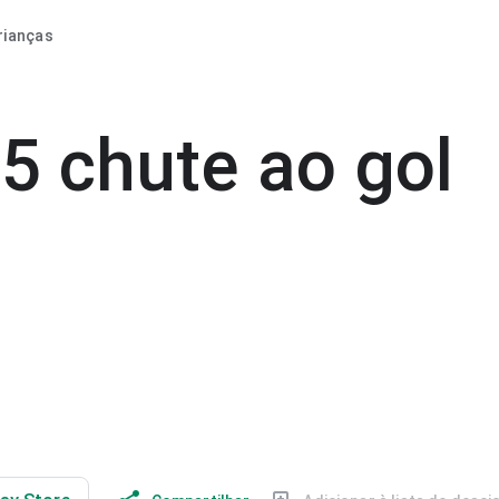
rianças
5 chute ao gol