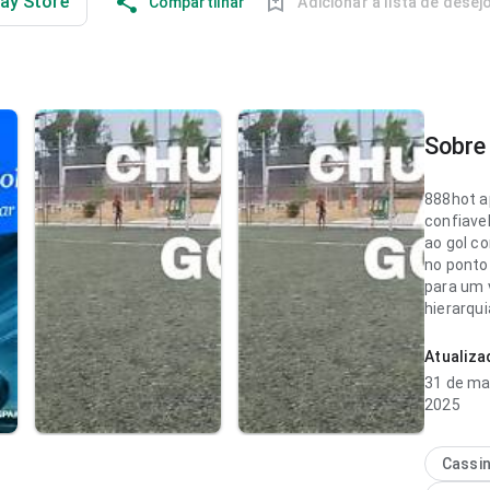
lay Store
Compartilhar
Adicionar à lista de desej
Sobre 
888hot a
confiave
ao gol c
no ponto
para um v
hierarqui
A página
limpa e s
Atualiz
31 de ma
888hot a
2025
confiavel
ponto de
carregam
Cassi
repetido;